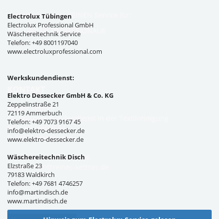
Zurzeit bieten wir KEINEN Service für:
Electrolux Tübingen
Electrolux Professional GmbH
ELECTROLUX PROFESSIONAL®
Wäschereitechnik Service
Telefon: +49 8001197040
www.electroluxprofessional.com
Werkskundendienst:
KONTAKT
Elektro Dessecker GmbH & Co. KG
Zeppelinstraße 21
Reiner Kettner
72119 Ammerbuch
Technischer Kundendienst in der Textilreinigung
Telefon: +49 7073 9167 45
Im Kirchleösch 34
info@elektro-dessecker.de
D-88662 Überlingen
www.elektro-dessecker.de
Wäschereitechnik Disch
Telefon: +49 7551 308326
Elzstraße 23
E-Mail:
info@reiner-kettner.de
79183 Waldkirch
Telefon: +49 7681 4746257
info@martindisch.de
www.martindisch.de