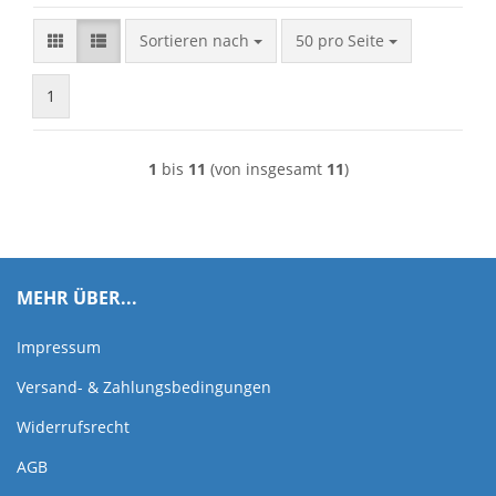
Sortieren nach
pro Seite
Sortieren nach
50 pro Seite
1
1
bis
11
(von insgesamt
11
)
MEHR ÜBER...
Impressum
Versand- & Zahlungsbedingungen
Widerrufsrecht
AGB