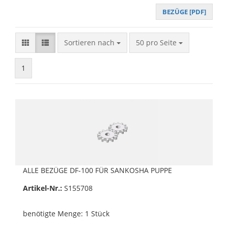
BEZÜGE [PDF]
Sortieren nach
pro Seite
Sortieren nach
50 pro Seite
1
ALLE BEZÜGE DF-100 FÜR SANKOSHA PUPPE
Artikel-Nr.:
S155708
benötigte Menge: 1 Stück