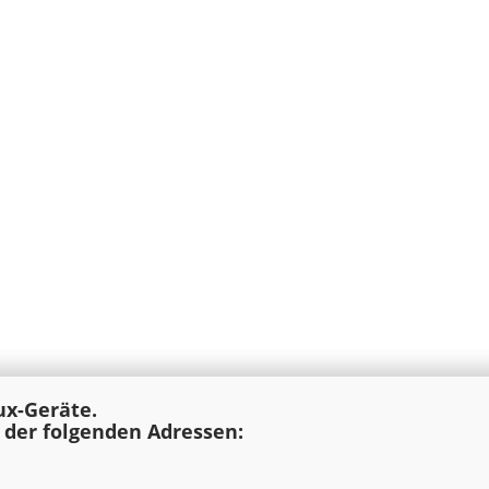
lux-Geräte.
e der folgenden Adressen: