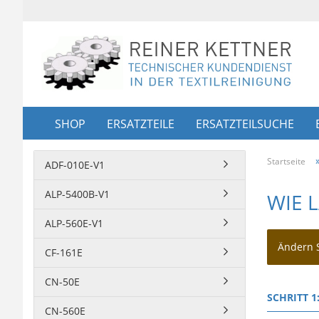
SHOP
ERSATZTEILE
ERSATZTEILSUCHE
Startseite
ADF-010E-V1
ALP-5400B-V1
WIE 
ALP-560E-V1
Ändern S
CF-161E
CN-50E
SCHRITT 1
CN-560E