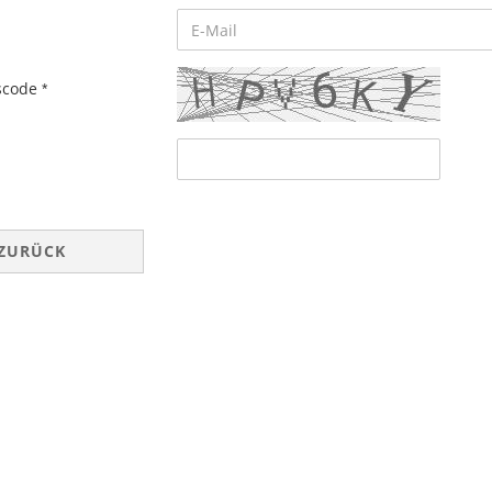
tscode
ZURÜCK