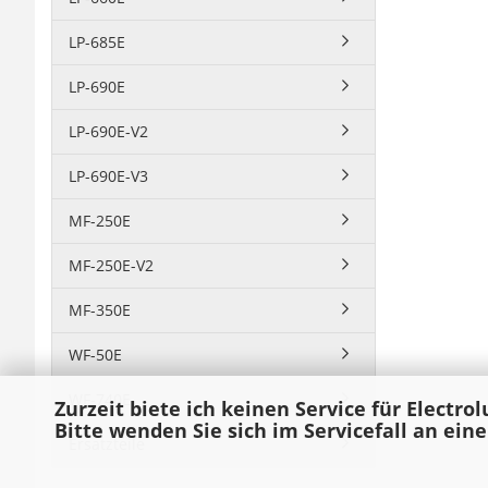
LP-685E
LP-690E
LP-690E-V2
LP-690E-V3
MF-250E
MF-250E-V2
MF-350E
WF-50E
WF-740E
Zurzeit biete ich keinen Service für Electro
Bitte wenden Sie sich im Servicefall an ein
Ersatzteile