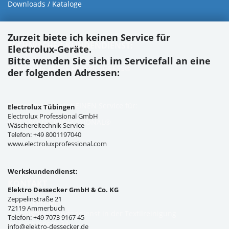
Downloads / Kataloge
Zurzeit biete ich keinen Service für
TECHNISCHER KUNDENDIENST:
Electrolux-Geräte.
Bitte wenden Sie sich im Servicefall an eine
SANKOSHA PRESS AND PROGRESS®
der folgenden Adressen:
Zurzeit bieten wir KEINEN Service für:
Electrolux Tübingen
Electrolux Professional GmbH
ELECTROLUX PROFESSIONAL®
Wäschereitechnik Service
Telefon: +49 8001197040
www.electroluxprofessional.com
Werkskundendienst:
KONTAKT
Elektro Dessecker GmbH & Co. KG
Zeppelinstraße 21
Reiner Kettner
72119 Ammerbuch
Technischer Kundendienst in der Textilreinigung
Telefon: +49 7073 9167 45
Im Kirchleösch 34
info@elektro-dessecker.de