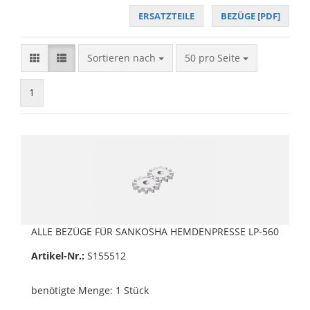
ERSATZTEILE
BEZÜGE [PDF]
Sortieren nach
pro Seite
Sortieren nach
50 pro Seite
1
ALLE BEZÜGE FÜR SANKOSHA HEMDENPRESSE LP-560
Artikel-Nr.:
S155512
benötigte Menge: 1 Stück