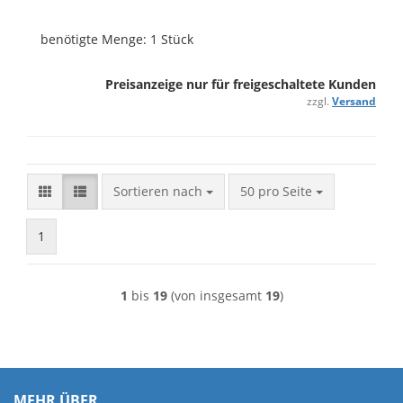
benötigte Menge: 1 Stück
Preisanzeige nur für freigeschaltete Kunden
zzgl.
Versand
Sortieren nach
pro Seite
Sortieren nach
50 pro Seite
1
1
bis
19
(von insgesamt
19
)
MEHR ÜBER...