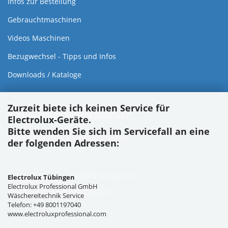
Infos zur Bestellung
Gebrauchtmaschinen
Videos Maschinen
Bezugwechsel - Tipps und Infos
Downloads / Kataloge
Zurzeit biete ich keinen Service für
TECHNISCHER KUNDENDIENST:
Electrolux-Geräte.
Bitte wenden Sie sich im Servicefall an eine
SANKOSHA PRESS AND PROGRESS®
der folgenden Adressen:
Zurzeit bieten wir KEINEN Service für:
Electrolux Tübingen
Electrolux Professional GmbH
ELECTROLUX PROFESSIONAL®
Wäschereitechnik Service
Telefon: +49 8001197040
www.electroluxprofessional.com