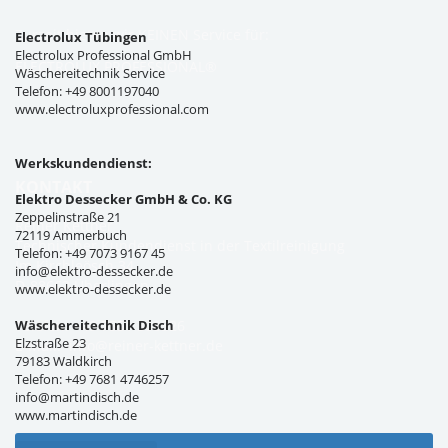
Zurzeit bieten wir KEINEN Service für:
Electrolux Tübingen
Electrolux Professional GmbH
ELECTROLUX PROFESSIONAL®
Wäschereitechnik Service
Telefon: +49 8001197040
www.electroluxprofessional.com
Werkskundendienst:
KONTAKT
Elektro Dessecker GmbH & Co. KG
Zeppelinstraße 21
Reiner Kettner
72119 Ammerbuch
Technischer Kundendienst in der Textilreinigung
Telefon: +49 7073 9167 45
Im Kirchleösch 34
info@elektro-dessecker.de
D-88662 Überlingen
www.elektro-dessecker.de
Wäschereitechnik Disch
Telefon: +49 7551 308326
Elzstraße 23
E-Mail:
info@reiner-kettner.de
79183 Waldkirch
Telefon: +49 7681 4746257
info@martindisch.de
www.martindisch.de