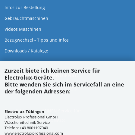
Infos zur Bestellung
Gebrauchtmaschinen
Videos Maschinen
Bezugwechsel - Tipps und Infos
Downloads / Kataloge
Zurzeit biete ich keinen Service für
TECHNISCHER KUNDENDIENST:
Electrolux-Geräte.
Bitte wenden Sie sich im Servicefall an eine
SANKOSHA PRESS AND PROGRESS®
der folgenden Adressen:
Zurzeit bieten wir KEINEN Service für:
Electrolux Tübingen
Electrolux Professional GmbH
ELECTROLUX PROFESSIONAL®
Wäschereitechnik Service
Telefon: +49 8001197040
www.electroluxprofessional.com