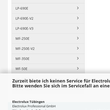
LP-690E
LP-690E-V2
LP-690E-V3
MF-250E
MF-250E-V2
MF-350E
WF-50E
WF-740E
Zurzeit biete ich keinen Service für Electro
Bitte wenden Sie sich im Servicefall an ein
Ersatzteile
Electrolux Tübingen
Electrolux Professional GmbH