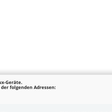
lux-Geräte.
e der folgenden Adressen: