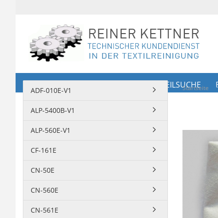
SHOP
ERSATZTEILE
ERSATZTEILSUCHE
Startseite
ADF-010E-V1
ALP-5400B-V1
ALP-560E-V1
CF-161E
CN-50E
CN-560E
CN-561E