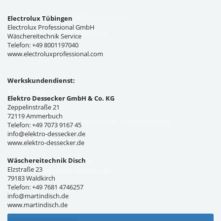
Zurzeit bieten wir KEINEN Service für:
Electrolux Tübingen
Electrolux Professional GmbH
ELECTROLUX PROFESSIONAL®
Wäschereitechnik Service
Telefon: +49 8001197040
www.electroluxprofessional.com
Werkskundendienst:
KONTAKT
Elektro Dessecker GmbH & Co. KG
Zeppelinstraße 21
Reiner Kettner
72119 Ammerbuch
Technischer Kundendienst in der Textilreinigung
Telefon: +49 7073 9167 45
Im Kirchleösch 34
info@elektro-dessecker.de
D-88662 Überlingen
www.elektro-dessecker.de
Wäschereitechnik Disch
Telefon: +49 7551 308326
Elzstraße 23
E-Mail:
info@reiner-kettner.de
79183 Waldkirch
Telefon: +49 7681 4746257
info@martindisch.de
www.martindisch.de