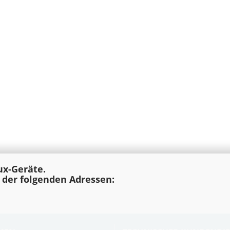
lux-Geräte.
e der folgenden Adressen: