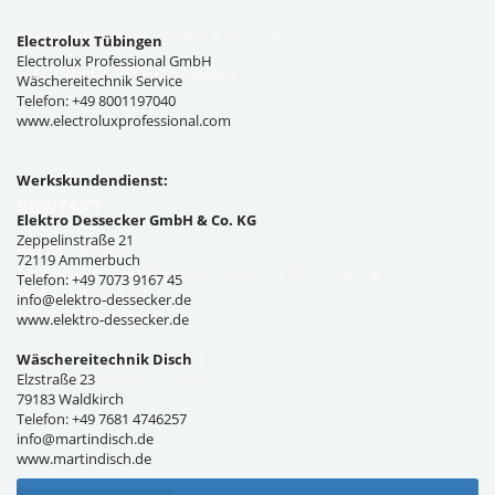
Zurzeit bieten wir KEINEN Service für:
Electrolux Tübingen
Electrolux Professional GmbH
ELECTROLUX PROFESSIONAL®
Wäschereitechnik Service
Telefon: +49 8001197040
www.electroluxprofessional.com
Werkskundendienst:
KONTAKT
Elektro Dessecker GmbH & Co. KG
Zeppelinstraße 21
Reiner Kettner
72119 Ammerbuch
Technischer Kundendienst in der Textilreinigung
Telefon: +49 7073 9167 45
Im Kirchleösch 34
info@elektro-dessecker.de
D-88662 Überlingen
www.elektro-dessecker.de
Wäschereitechnik Disch
Telefon: +49 7551 308326
Elzstraße 23
E-Mail:
info@reiner-kettner.de
79183 Waldkirch
Telefon: +49 7681 4746257
info@martindisch.de
www.martindisch.de