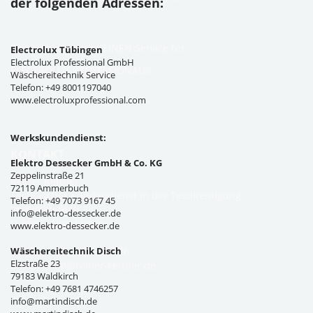
der folgenden Adressen:
Zurzeit bieten wir KEINEN Service für:
Electrolux Tübingen
Electrolux Professional GmbH
ELECTROLUX PROFESSIONAL®
Wäschereitechnik Service
Telefon: +49 8001197040
www.electroluxprofessional.com
Werkskundendienst:
KONTAKT
Elektro Dessecker GmbH & Co. KG
Zeppelinstraße 21
Reiner Kettner
72119 Ammerbuch
Technischer Kundendienst in der Textilreinigung
Telefon: +49 7073 9167 45
Im Kirchleösch 34
info@elektro-dessecker.de
D-88662 Überlingen
www.elektro-dessecker.de
Wäschereitechnik Disch
Telefon: +49 7551 308326
Elzstraße 23
E-Mail:
info@reiner-kettner.de
79183 Waldkirch
Telefon: +49 7681 4746257
info@martindisch.de