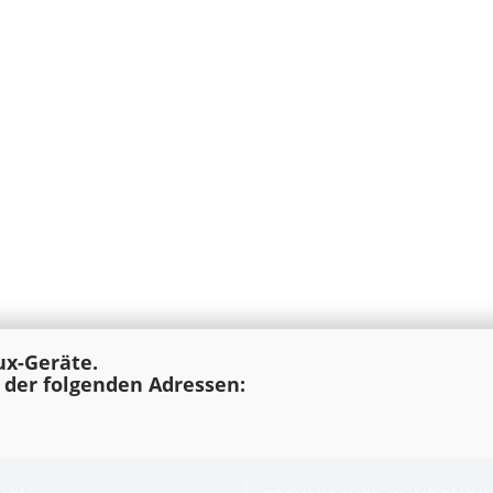
lux-Geräte.
e der folgenden Adressen: