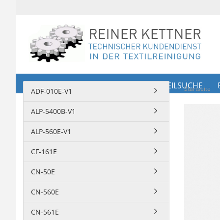
SHOP
ERSATZTEILE
ERSATZTEILSUCHE
Startseite
ADF-010E-V1
ALP-5400B-V1
ALP-560E-V1
CF-161E
CN-50E
CN-560E
CN-561E