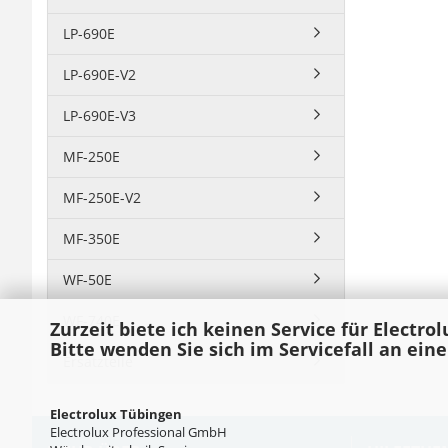
LP-690E
LP-690E-V2
LP-690E-V3
MF-250E
MF-250E-V2
MF-350E
WF-50E
WF-740E
Zurzeit biete ich keinen Service für Electro
Bitte wenden Sie sich im Servicefall an ein
Ersatzteile
Electrolux Tübingen
Electrolux Professional GmbH